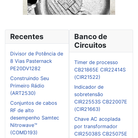
Recentes
Banco de
Circuitos
Divisor de Potência de
8 Vias Pasternack
Timer de processo
PE20DV1282
CB21865E CIR22414S
(CIR21522)
Construindo Seu
Primeiro Rádio
Indicador de
(ART2530)
sobretensão
CIR22553S CB22007E
Conjuntos de cabos
(CIR21663)
RF de alto
desempenho Samtec
Chave AC acoplada
Nitrowave™
por transformador
(COMD193)
CIR25038S CB25075E