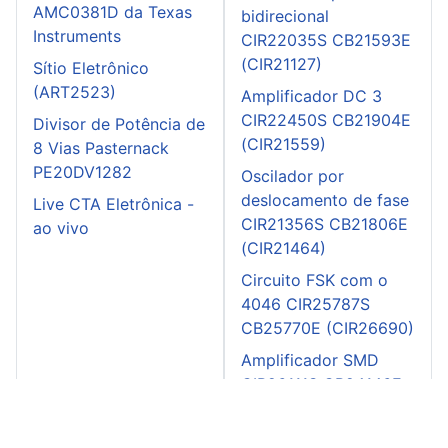
AMC0381D da Texas
bidirecional
Instruments
CIR22035S CB21593E
(CIR21127)
Sítio Eletrônico
(ART2523)
Amplificador DC 3
CIR22450S CB21904E
Divisor de Potência de
(CIR21559)
8 Vias Pasternack
PE20DV1282
Oscilador por
deslocamento de fase
Live CTA Eletrônica -
CIR21356S CB21806E
ao vivo
(CIR21464)
Circuito FSK com o
4046 CIR25787S
CB25770E (CIR26690)
Amplificador SMD
CIR26111S CB24146E
(CIR27084)