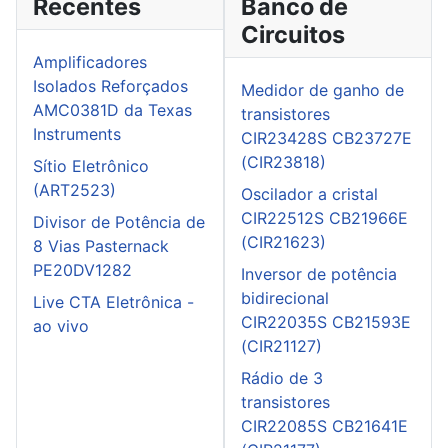
Recentes
Banco de
Circuitos
Amplificadores
Isolados Reforçados
Medidor de ganho de
AMC0381D da Texas
transistores
Instruments
CIR23428S CB23727E
(CIR23818)
Sítio Eletrônico
(ART2523)
Oscilador a cristal
CIR22512S CB21966E
Divisor de Potência de
(CIR21623)
8 Vias Pasternack
PE20DV1282
Inversor de potência
bidirecional
Live CTA Eletrônica -
CIR22035S CB21593E
ao vivo
(CIR21127)
Rádio de 3
transistores
CIR22085S CB21641E