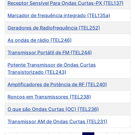
Título
Receptor Sensível Para Ondas Curtas-PX (TEL137)
Marcador de frequência integrado (TEL135a)
Geradores de Radiofrequência (TEL252)
As ondas de rádio (TEL246)
Transmissor Portátil de FM (TEL244)
Potente Transmissor de Ondas Curtas
Transistorizado (TEL243)
Amplificadores de Potência de RF (TEL240)
Roncos em Transmissores (TEL238)
O que são Ondas Curtas (OC) (TEL236)
Transmissor AM de Ondas Curtas (TEL231)
Artigos