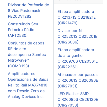
Divisor de Potência de
8 Vias Pasternack
Etapa amplificadora
PE20DV1282
CIR21371S CB21821E
(CIR21479)
Construindo Seu
Primeiro Rádio
Divisor por N
(ART2530)
CIR25201S CB25201E
(CIR26086)
Conjuntos de cabos
RF de alto
Etapa amplificadora
desempenho Samtec
de alto ganho
Nitrowave™
CIR20976S CB20561E
(COMD193)
(CIR22261)
Amplificadores
Atenuador por passos
Operacionais de Saída
CIR26061S CB26096E
Rail to Rail MAX74810
(CIR27031)
com Desvio Zero da
LED Flasher SMD
Analog Devices Inc.
CIR26085S CB26120E
(CIR27058)