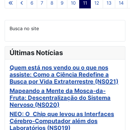
6
7
8
9
10
11
12
13
14
Página 11 de 30
Busca no site
Últimas Notícias
Quem está nos vendo ou o que nos
assiste: Como a Ciência Redefine a
Busca por Vida Extraterrestre (NS021)
Mapeando a Mente da Mosca-da-
Fruta: Descentralização do Sistema
Nervoso (NS020)
NEO: O Chip que levou as Interfaces
Cérebro-Computador além dos
Laboratórios (NS019)