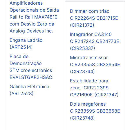
Amplificadores
Operacionais de Saída
Dimmer com triac
Rail to Rail MAX74810
CIR22264S CB21715E
com Desvio Zero da
(CIR21372)
Analog Devices Inc.
Integrador CA3140
Engana Ladrão
CIR24724S CB24773E
(ART2514)
(CIR25337)
Placa de
Microtransmissor
Demonstração
CIR23355S CB23654E
STMicroelectronics
(CIR23744)
EVALSTGAP2HSAC
Estabilidade para
Galinha Eletrônica
zener CIR22239S
(ART2528)
CB21690E (CIR21347)
Dois megafones
CIR23359S CB23658E
(CIR23748)