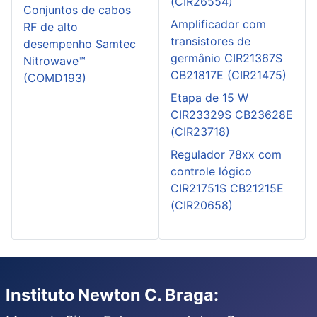
(CIR26554)
Conjuntos de cabos
Amplificador com
RF de alto
transistores de
desempenho Samtec
germânio CIR21367S
Nitrowave™
CB21817E (CIR21475)
(COMD193)
Etapa de 15 W
CIR23329S CB23628E
(CIR23718)
Regulador 78xx com
controle lógico
CIR21751S CB21215E
(CIR20658)
Instituto Newton C. Braga: