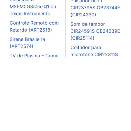
Pulsador neon
MSPM0G352x-Q1 da
CIR23795S CB23744E
Texas Instruments
(CIR24230)
Controle Remoto com
Som de tambor
Retardo (ART2518)
CIR24591S CB24639E
(CIR25114)
Sirene Brasileira
(ART2574)
Ceifador para
microfone CIR22311S
TV de Plasma – Como
CB21761E (CIR21419)
Prevenir o Burn-In
(ART2596)
Teste de baterias
Bargraph CIR26265S
CB26313E (CIR27273)
Monitor de bateria
CIR25067S CB25098E
(CIR25982)