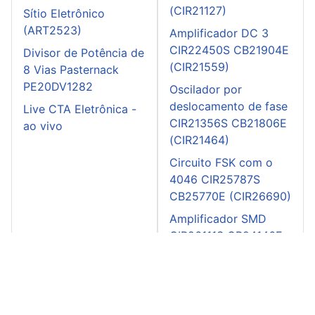
(CIR21127)
Sítio Eletrônico
(ART2523)
Amplificador DC 3
CIR22450S CB21904E
Divisor de Potência de
(CIR21559)
8 Vias Pasternack
PE20DV1282
Oscilador por
deslocamento de fase
Live CTA Eletrônica -
CIR21356S CB21806E
ao vivo
(CIR21464)
Circuito FSK com o
4046 CIR25787S
CB25770E (CIR26690)
Amplificador SMD
CIR26111S CB24146E
(CIR27084)