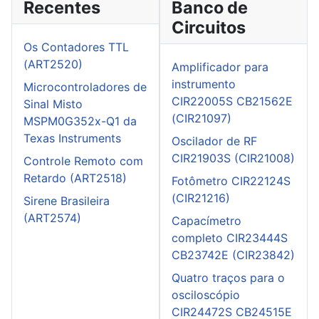
Recentes
Banco de
Circuitos
Os Contadores TTL
(ART2520)
Amplificador para
instrumento
Microcontroladores de
CIR22005S CB21562E
Sinal Misto
(CIR21097)
MSPM0G352x-Q1 da
Texas Instruments
Oscilador de RF
CIR21903S (CIR21008)
Controle Remoto com
Retardo (ART2518)
Fotômetro CIR22124S
(CIR21216)
Sirene Brasileira
(ART2574)
Capacímetro
completo CIR23444S
CB23742E (CIR23842)
Quatro traços para o
osciloscópio
CIR24472S CB24515E