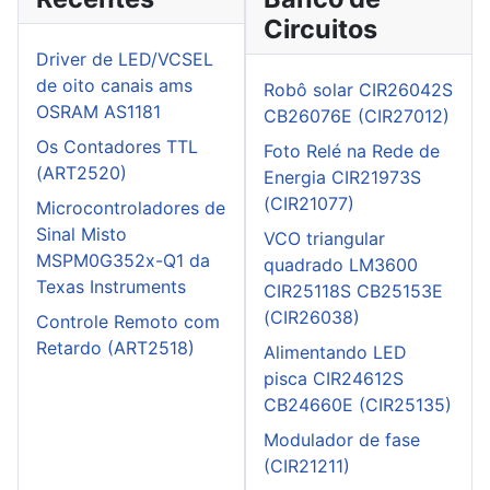
Circuitos
Driver de LED/VCSEL
de oito canais ams
Robô solar CIR26042S
OSRAM AS1181
CB26076E (CIR27012)
Os Contadores TTL
Foto Relé na Rede de
(ART2520)
Energia CIR21973S
(CIR21077)
Microcontroladores de
Sinal Misto
VCO triangular
MSPM0G352x-Q1 da
quadrado LM3600
Texas Instruments
CIR25118S CB25153E
(CIR26038)
Controle Remoto com
Retardo (ART2518)
Alimentando LED
pisca CIR24612S
CB24660E (CIR25135)
Modulador de fase
(CIR21211)