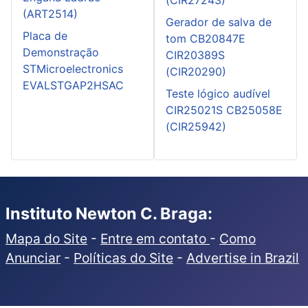
(ART2514)
Gerador de salva de
Placa de
tom CB20847E
Demonstração
CIR20389S
STMicroelectronics
(CIR20290)
EVALSTGAP2HSAC
Teste lógico audível
CIR25021S CB25058E
(CIR25942)
Instituto Newton C. Braga:
Mapa do Site
-
Entre em contato
-
Como
Anunciar
-
Políticas do Site
-
Advertise in Brazil