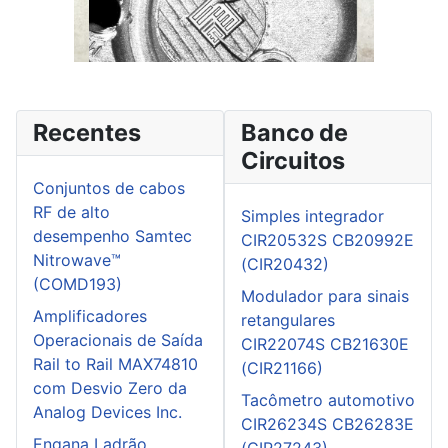
Recentes
Banco de
Circuitos
Conjuntos de cabos
RF de alto
Simples integrador
desempenho Samtec
CIR20532S CB20992E
Nitrowave™
(CIR20432)
(COMD193)
Modulador para sinais
Amplificadores
retangulares
Operacionais de Saída
CIR22074S CB21630E
Rail to Rail MAX74810
(CIR21166)
com Desvio Zero da
Tacômetro automotivo
Analog Devices Inc.
CIR26234S CB26283E
Engana Ladrão
(CIR27243)