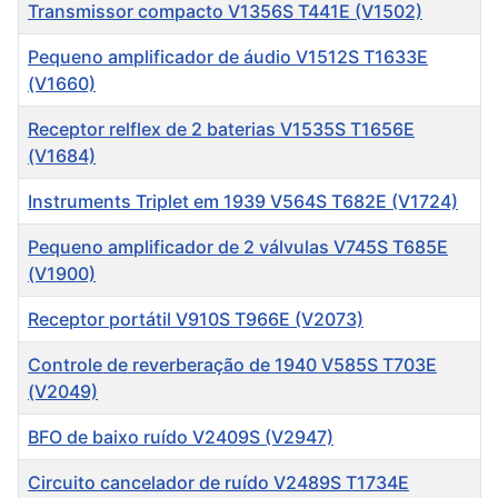
Título
Transmissor compacto V1356S T441E (V1502)
Pequeno amplificador de áudio V1512S T1633E
(V1660)
Receptor relflex de 2 baterias V1535S T1656E
(V1684)
Instruments Triplet em 1939 V564S T682E (V1724)
Pequeno amplificador de 2 válvulas V745S T685E
(V1900)
Receptor portátil V910S T966E (V2073)
Controle de reverberação de 1940 V585S T703E
(V2049)
BFO de baixo ruído V2409S (V2947)
Circuito cancelador de ruído V2489S T1734E