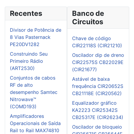
Recentes
Banco de
Circuitos
Divisor de Potência de
8 Vias Pasternack
Chave de código
PE20DV1282
CIR22118S (CIR21210)
Construindo Seu
Oscilador dip de dreno
Primeiro Rádio
CIR22575S CB22029E
(ART2530)
(CIR21677)
Conjuntos de cabos
Astável de baixa
RF de alto
frequência CIR20652S
desempenho Samtec
CB21118E (CIR20562)
Nitrowave™
Equalizador gráfico
(COMD193)
KA2223 CIR25342S
Amplificadores
CB25317E (CIR26234)
Operacionais de Saída
Oscilador de bloqueio
Rail to Rail MAX74810
CIR25671S CB25644E