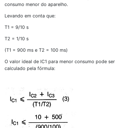
consumo menor do aparelho.
Levando em conta que:
T
1
= 9/10 s
T
2
= 1/10 s
(T
1
= 900 ms e T
2
= 100 ms)
O valor ideal de lC
1
para menor consumo pode ser
calculado pela fórmula: