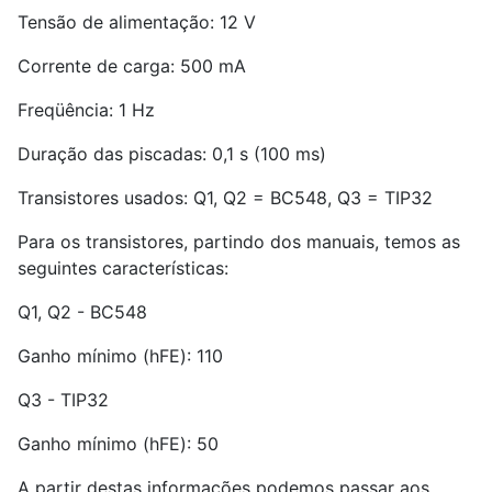
Tensão de alimentação: 12 V
Corrente de carga: 500 mA
Freqüência: 1 Hz
Duração das piscadas: 0,1 s (100 ms)
Transistores usados: Q
1
, Q
2
= BC
5
48, Q
3
= TIP
3
2
Para os transistores, partindo dos manuais, temos as
seguintes características:
Q
1
, Q
2
- BC
5
48
Ganho mínimo (hFE): 110
Q
3
- TIP32
Ganho mínimo (hFE): 50
A partir destas informações podemos passar aos