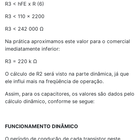
R
3
< hFE x R (6)
R
3
< 110 x 2200
R
3
< 242 000 Ω
Na prática aproximamos este valor para o comercial
imediatamente inferior:
R
3
= 220 k Ω
O cálculo de R
2
será visto na parte dinâmica, já que
ele influi mais na freqüência de operação.
Assim, para os capacitores, os valores são dados pelo
cálculo dinâmico, conforme se segue:
FUNCIONAMENTO DINÂMICO
O período de condução de cada transistor neste