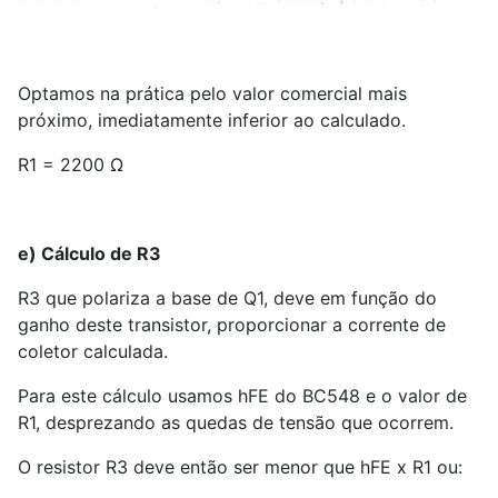
Optamos na prática pelo valor comercial mais
próximo, imediatamente inferior ao calculado.
R
1
= 2200 Ω
e) Cálculo de R
3
R
3
que polariza a base de Q
1
, deve em função do
ganho deste transistor, proporcionar a corrente de
coletor calculada.
Para este cálculo usamos hFE do BC
5
48 e o valor de
R
1
, desprezando as quedas de tensão que ocorrem.
O resistor R
3
deve então ser menor que hFE x R
1
ou: