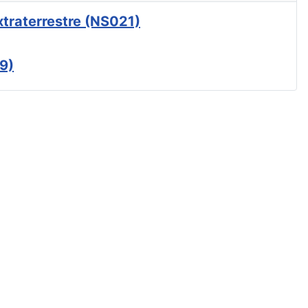
xtraterrestre (NS021)
9)