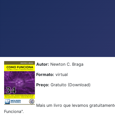
Autor:
Newton C. Braga
Formato:
virtual
Preço:
Gratuito (Download)
Mais um livro que levamos gratuitamen
Funciona".