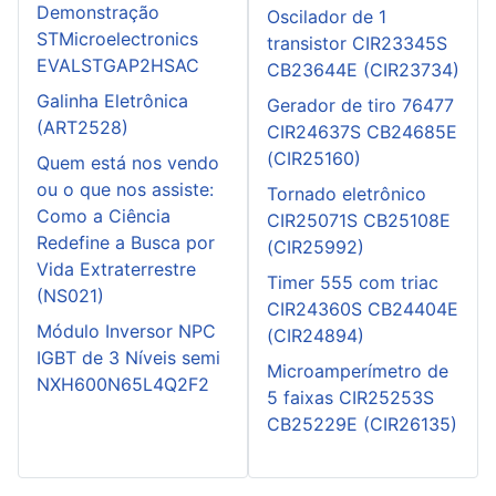
Demonstração
Oscilador de 1
STMicroelectronics
transistor CIR23345S
EVALSTGAP2HSAC
CB23644E (CIR23734)
Galinha Eletrônica
Gerador de tiro 76477
(ART2528)
CIR24637S CB24685E
(CIR25160)
Quem está nos vendo
ou o que nos assiste:
Tornado eletrônico
Como a Ciência
CIR25071S CB25108E
Redefine a Busca por
(CIR25992)
Vida Extraterrestre
Timer 555 com triac
(NS021)
CIR24360S CB24404E
Módulo Inversor NPC
(CIR24894)
IGBT de 3 Níveis semi
Microamperímetro de
NXH600N65L4Q2F2
5 faixas CIR25253S
CB25229E (CIR26135)