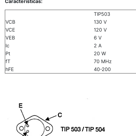
Características:
TIP503
VCB
130 V
VCE
120 V
VEB
6 V
Ic
2 A
Pt
20 W
fT
70 MHz
hFE
40-200