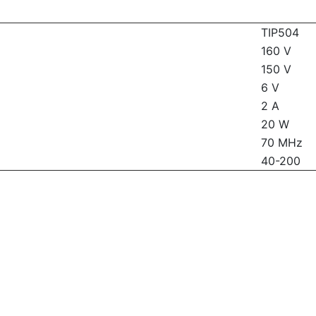
TIP504
160 V
150 V
6 V
2 A
20 W
70 MHz
40-200