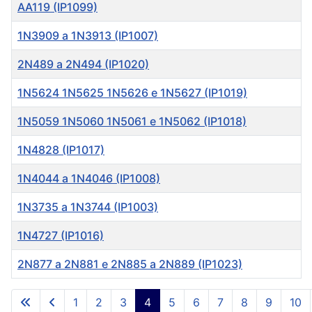
Título
AA119 (IP1099)
1N3909 a 1N3913 (IP1007)
2N489 a 2N494 (IP1020)
1N5624 1N5625 1N5626 e 1N5627 (IP1019)
1N5059 1N5060 1N5061 e 1N5062 (IP1018)
1N4828 (IP1017)
1N4044 a 1N4046 (IP1008)
1N3735 a 1N3744 (IP1003)
1N4727 (IP1016)
2N877 a 2N881 e 2N885 a 2N889 (IP1023)
Artigos
1
2
3
4
5
6
7
8
9
10
Página 4 de 11