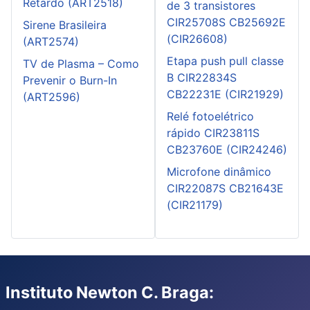
Retardo (ART2518)
de 3 transistores
CIR25708S CB25692E
Sirene Brasileira
(CIR26608)
(ART2574)
Etapa push pull classe
TV de Plasma – Como
B CIR22834S
Prevenir o Burn-In
CB22231E (CIR21929)
(ART2596)
Relé fotoelétrico
rápido CIR23811S
CB23760E (CIR24246)
Microfone dinâmico
CIR22087S CB21643E
(CIR21179)
Instituto Newton C. Braga: