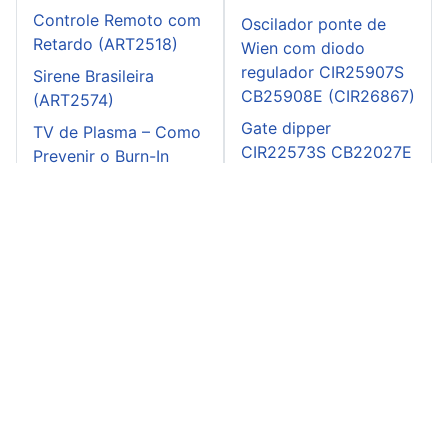
Controle Remoto com
Oscilador ponte de
Retardo (ART2518)
Wien com diodo
regulador CIR25907S
Sirene Brasileira
CB25908E (CIR26867)
(ART2574)
Gate dipper
TV de Plasma – Como
CIR22573S CB22027E
Prevenir o Burn-In
(CIR21676)
(ART2596)
Disparador básico
CIR20810S CB21462E
(CIR20907)
Relé indutivo
CIR24380S CB24424E
(CIR24914)