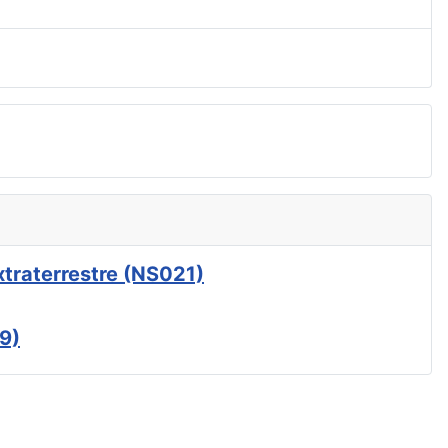
xtraterrestre (NS021)
9)