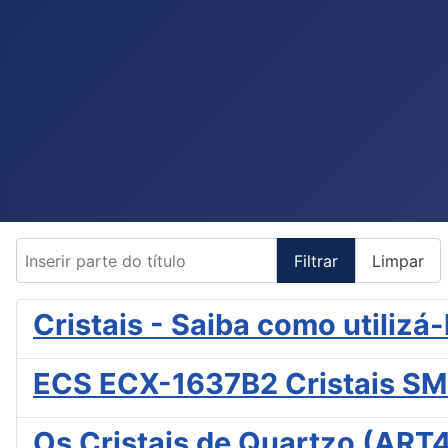
Inserir parte do título
Filtrar
Limpar
Cristais - Saiba como utiliz
ECS ECX-1637B2 Cristais S
Os Cristais de Quartzo (ART