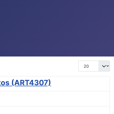
Mostrar #
etos (ART4307)