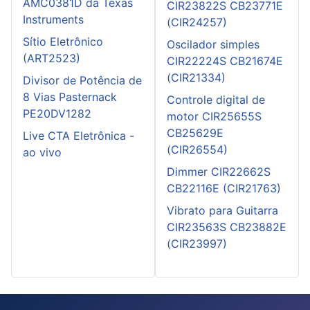
AMC0381D da Texas
CIR23822S CB23771E
Instruments
(CIR24257)
Sítio Eletrônico
Oscilador simples
(ART2523)
CIR22224S CB21674E
(CIR21334)
Divisor de Potência de
8 Vias Pasternack
Controle digital de
PE20DV1282
motor CIR25655S
CB25629E
Live CTA Eletrônica -
(CIR26554)
ao vivo
Dimmer CIR22662S
CB22116E (CIR21763)
Vibrato para Guitarra
CIR23563S CB23882E
(CIR23997)