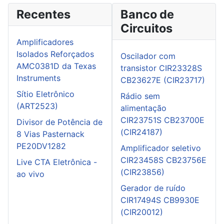
Recentes
Banco de
Circuitos
Amplificadores
Isolados Reforçados
Oscilador com
AMC0381D da Texas
transistor CIR23328S
Instruments
CB23627E (CIR23717)
Sítio Eletrônico
Rádio sem
(ART2523)
alimentação
CIR23751S CB23700E
Divisor de Potência de
(CIR24187)
8 Vias Pasternack
PE20DV1282
Amplificador seletivo
CIR23458S CB23756E
Live CTA Eletrônica -
(CIR23856)
ao vivo
Gerador de ruído
CIR17494S CB9930E
(CIR20012)