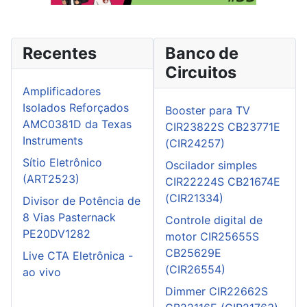
Recentes
Banco de
Circuitos
Amplificadores
Isolados Reforçados
Booster para TV
AMC0381D da Texas
CIR23822S CB23771E
Instruments
(CIR24257)
Sítio Eletrônico
Oscilador simples
(ART2523)
CIR22224S CB21674E
(CIR21334)
Divisor de Potência de
8 Vias Pasternack
Controle digital de
PE20DV1282
motor CIR25655S
CB25629E
Live CTA Eletrônica -
(CIR26554)
ao vivo
Dimmer CIR22662S