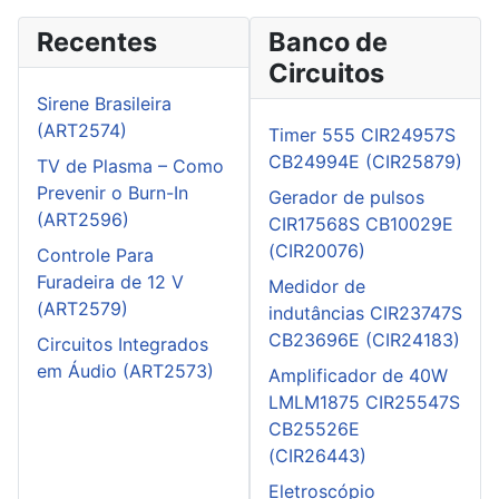
Recentes
Banco de
Circuitos
Sirene Brasileira
(ART2574)
Timer 555 CIR24957S
CB24994E (CIR25879)
TV de Plasma – Como
Prevenir o Burn-In
Gerador de pulsos
(ART2596)
CIR17568S CB10029E
(CIR20076)
Controle Para
Furadeira de 12 V
Medidor de
(ART2579)
indutâncias CIR23747S
CB23696E (CIR24183)
Circuitos Integrados
em Áudio (ART2573)
Amplificador de 40W
LMLM1875 CIR25547S
CB25526E
(CIR26443)
Eletroscópio