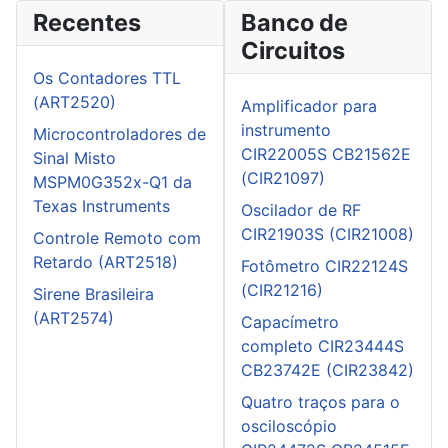
Recentes
Banco de
Circuitos
Os Contadores TTL
(ART2520)
Amplificador para
instrumento
Microcontroladores de
CIR22005S CB21562E
Sinal Misto
(CIR21097)
MSPM0G352x-Q1 da
Texas Instruments
Oscilador de RF
CIR21903S (CIR21008)
Controle Remoto com
Retardo (ART2518)
Fotômetro CIR22124S
(CIR21216)
Sirene Brasileira
(ART2574)
Capacímetro
completo CIR23444S
CB23742E (CIR23842)
Quatro traços para o
osciloscópio