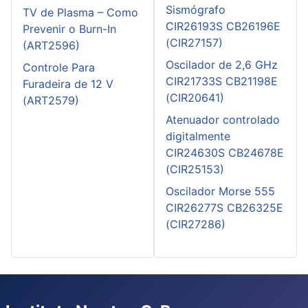
Sismógrafo
TV de Plasma – Como
CIR26193S CB26196E
Prevenir o Burn-In
(CIR27157)
(ART2596)
Oscilador de 2,6 GHz
Controle Para
CIR21733S CB21198E
Furadeira de 12 V
(CIR20641)
(ART2579)
Atenuador controlado
digitalmente
CIR24630S CB24678E
(CIR25153)
Oscilador Morse 555
CIR26277S CB26325E
(CIR27286)