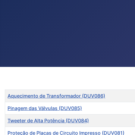
Título
Aquecimento de Transformador (DUV086)
Pinagem das Válvulas (DUV085)
Tweeter de Alta Potência (DUV084)
Proteção de Placas de Circuito Impresso (DUV081)