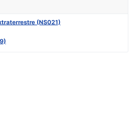
xtraterrestre (NS021)
9)