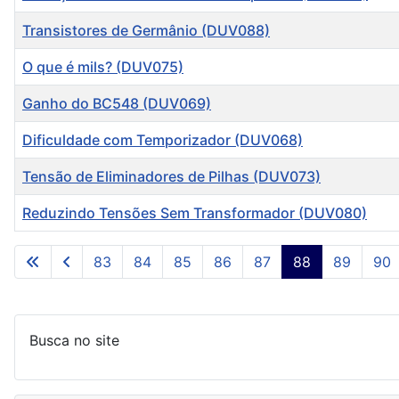
Transistores de Germânio (DUV088)
O que é mils? (DUV075)
Ganho do BC548 (DUV069)
Dificuldade com Temporizador (DUV068)
Tensão de Eliminadores de Pilhas (DUV073)
Reduzindo Tensões Sem Transformador (DUV080)
Artigos
83
84
85
86
87
88
89
90
Busca no site