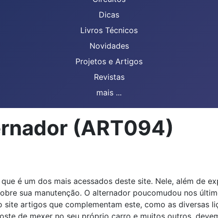
Dicas
Livros Técnicos
Novidades
Projetos e Artigos
Revistas
mais ...
ernador (ART094)
to que é um dos mais acessados deste site. Nele, além de 
sobre sua manutenção. O alternador poucomudou nos último
ite artigos que complementam este, como as diversas li
goste de mexer no seu próprio carro e muitos outros, dev