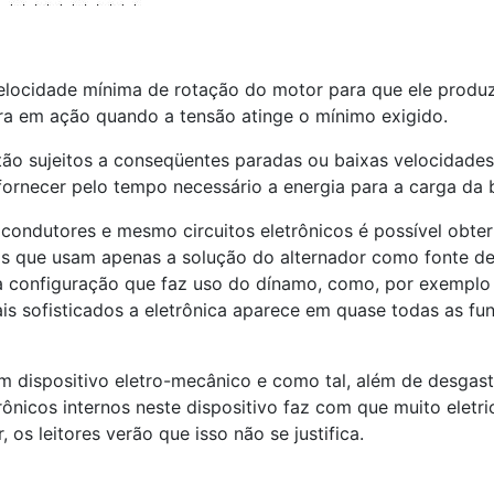
cidade mínima de rotação do motor para que ele produza t
ra em ação quando a tensão atinge o mínimo exigido.
stão sujeitos a conseqüentes paradas ou baixas velocidad
fornecer pelo tempo necessário a energia para a carga da b
condutores e mesmo circuitos eletrônicos é possível obte
os que usam apenas a solução do alternador como fonte de
 configuração que faz uso do dínamo, como, por exemplo e
ais sofisticados a eletrônica aparece em quase todas as f
um dispositivo eletro-mecânico e como tal, além de desgas
rônicos internos neste dispositivo faz com que muito eletr
s leitores verão que isso não se justifica.