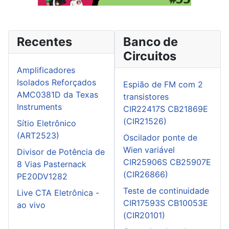
Recentes
Banco de
Circuitos
Amplificadores
Isolados Reforçados
Espião de FM com 2
AMC0381D da Texas
transistores
Instruments
CIR22417S CB21869E
(CIR21526)
Sítio Eletrônico
(ART2523)
Oscilador ponte de
Wien variável
Divisor de Potência de
CIR25906S CB25907E
8 Vias Pasternack
(CIR26866)
PE20DV1282
Teste de continuidade
Live CTA Eletrônica -
CIR17593S CB10053E
ao vivo
(CIR20101)