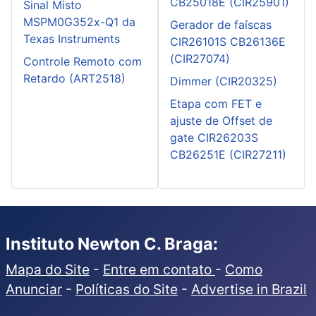
CB25018E (CIR25901)
Sinal Misto
MSPM0G352x-Q1 da
Gerador de faíscas
Texas Instruments
CIR26101S CB26136E
(CIR27074)
Controle Remoto com
Retardo (ART2518)
Dimmer (CIR20325)
Etapa com FET e
ajuste de Offset de
gate CIR26203S
CB26251E (CIR27211)
Instituto Newton C. Braga:
Mapa do Site
-
Entre em contato
-
Como
Anunciar
-
Políticas do Site
-
Advertise in Brazil