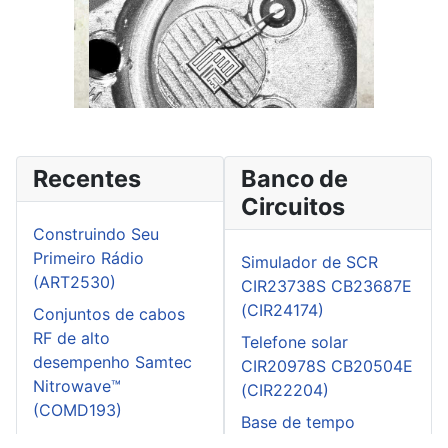
Recentes
Banco de
Circuitos
Construindo Seu
Primeiro Rádio
Simulador de SCR
(ART2530)
CIR23738S CB23687E
(CIR24174)
Conjuntos de cabos
RF de alto
Telefone solar
desempenho Samtec
CIR20978S CB20504E
Nitrowave™
(CIR22204)
(COMD193)
Base de tempo
Amplificadores
CIR25069S CB25100E