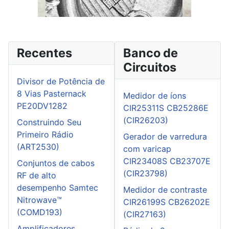
Recentes
Banco de
Circuitos
Divisor de Potência de
8 Vias Pasternack
Medidor de íons
PE20DV1282
CIR25311S CB25286E
(CIR26203)
Construindo Seu
Primeiro Rádio
Gerador de varredura
(ART2530)
com varicap
CIR23408S CB23707E
Conjuntos de cabos
(CIR23798)
RF de alto
desempenho Samtec
Medidor de contraste
Nitrowave™
CIR26199S CB26202E
(COMD193)
(CIR27163)
Amplificadores