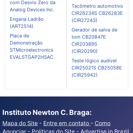
com Desvio Zero da
Tacômetro automotivo
Analog Devices Inc.
CIR26234S CB26283E
Engana Ladrão
(CIR27243)
(ART2514)
Gerador de salva de
Placa de
tom CB20847E
Demonstração
CIR20389S
STMicroelectronics
(CIR20290)
EVALSTGAP2HSAC
Teste lógico audível
CIR25021S CB25058E
(CIR25942)
Instituto Newton C. Braga:
Mapa do Site
-
Entre em contato
-
Como
Anunciar
-
Políticas do Site
-
Advertise in Brazil