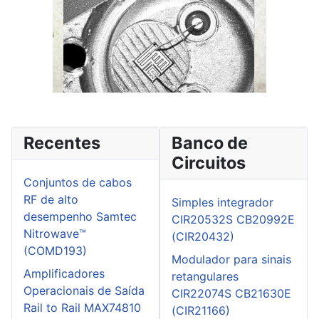
Recentes
Banco de
Circuitos
Conjuntos de cabos
RF de alto
Simples integrador
desempenho Samtec
CIR20532S CB20992E
Nitrowave™
(CIR20432)
(COMD193)
Modulador para sinais
Amplificadores
retangulares
Operacionais de Saída
CIR22074S CB21630E
Rail to Rail MAX74810
(CIR21166)