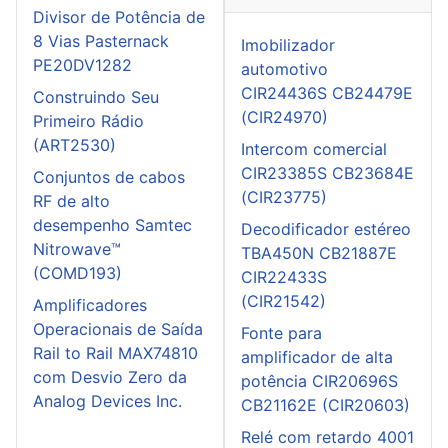
Divisor de Potência de
8 Vias Pasternack
Imobilizador
PE20DV1282
automotivo
CIR24436S CB24479E
Construindo Seu
(CIR24970)
Primeiro Rádio
(ART2530)
Intercom comercial
CIR23385S CB23684E
Conjuntos de cabos
(CIR23775)
RF de alto
desempenho Samtec
Decodificador estéreo
Nitrowave™
TBA450N CB21887E
(COMD193)
CIR22433S
(CIR21542)
Amplificadores
Operacionais de Saída
Fonte para
Rail to Rail MAX74810
amplificador de alta
com Desvio Zero da
potência CIR20696S
Analog Devices Inc.
CB21162E (CIR20603)
Relé com retardo 4001