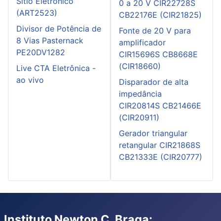
Sítio Eletrônico
0 a 20 V CIR22728S
(ART2523)
CB22176E (CIR21825)
Divisor de Potência de
Fonte de 20 V para
8 Vias Pasternack
amplificador
PE20DV1282
CIR15696S CB8668E
(CIR18660)
Live CTA Eletrônica -
ao vivo
Disparador de alta
impedância
CIR20814S CB21466E
(CIR20911)
Gerador triangular
retangular CIR21868S
CB21333E (CIR20777)
Instituto Newton C. Braga: