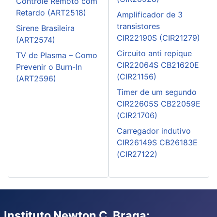
Controle Remoto com
Retardo (ART2518)
Amplificador de 3
transistores
Sirene Brasileira
CIR22190S (CIR21279)
(ART2574)
Circuito anti repique
TV de Plasma – Como
CIR22064S CB21620E
Prevenir o Burn-In
(CIR21156)
(ART2596)
Timer de um segundo
CIR22605S CB22059E
(CIR21706)
Carregador indutivo
CIR26149S CB26183E
(CIR27122)
Instituto Newton C. Braga: