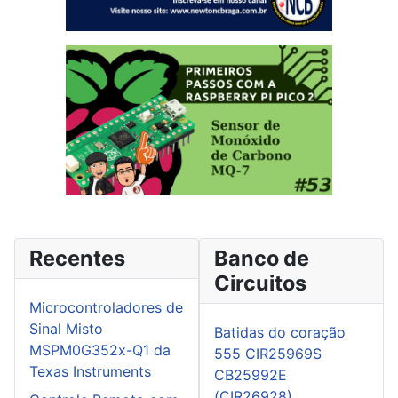
Recentes
Banco de
Circuitos
Microcontroladores de
Sinal Misto
Batidas do coração
MSPM0G352x-Q1 da
555 CIR25969S
Texas Instruments
CB25992E
(CIR26928)