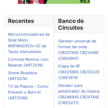
Recentes
Banco de
Circuitos
Microcontroladores de
Sinal Misto
Gerador universal de
MSPM0G352x-Q1 da
formas de onda
Texas Instruments
CIR20794S CB21446E
(CIR20891)
Controle Remoto com
Retardo (ART2518)
Etapa de RF
CIR22568S CB22022E
Sirene Brasileira
(CIR21674)
(ART2574)
Gerador para
TV de Plasma – Como
sintetizador de música
Prevenir o Burn-In
CIR24694S CB24744E
(ART2596)
(CIR25221)