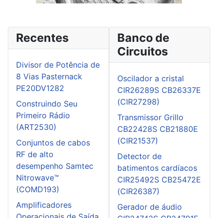
Recentes
Banco de
Circuitos
Divisor de Potência de
8 Vias Pasternack
Oscilador a cristal
PE20DV1282
CIR26289S CB26337E
(CIR27298)
Construindo Seu
Primeiro Rádio
Transmissor Grillo
(ART2530)
CB22428S CB21880E
(CIR21537)
Conjuntos de cabos
RF de alto
Detector de
desempenho Samtec
batimentos cardíacos
Nitrowave™
CIR25492S CB25472E
(COMD193)
(CIR26387)
Amplificadores
Gerador de áudio
Operacionais de Saída