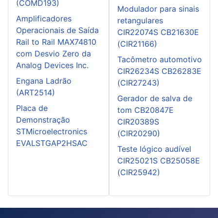
(COMD193)
Modulador para sinais
Amplificadores
retangulares
Operacionais de Saída
CIR22074S CB21630E
Rail to Rail MAX74810
(CIR21166)
com Desvio Zero da
Tacômetro automotivo
Analog Devices Inc.
CIR26234S CB26283E
Engana Ladrão
(CIR27243)
(ART2514)
Gerador de salva de
Placa de
tom CB20847E
Demonstração
CIR20389S
STMicroelectronics
(CIR20290)
EVALSTGAP2HSAC
Teste lógico audível
CIR25021S CB25058E
(CIR25942)