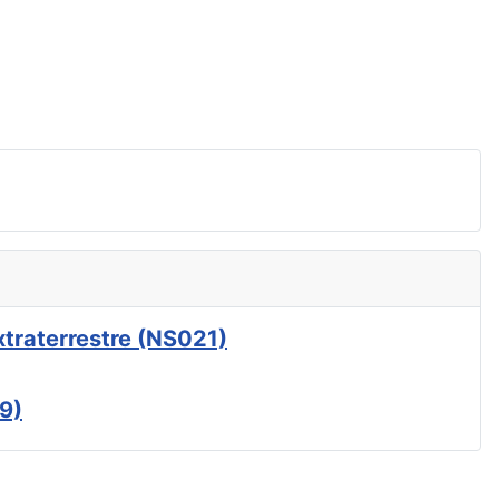
xtraterrestre (NS021)
9)