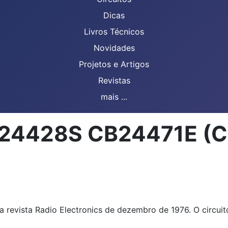
Dicas
Livros Técnicos
Novidades
Projetos e Artigos
Revistas
mais ...
CIR24428S CB24471E (
na revista Radio Electronics de dezembro de 1976. O circui