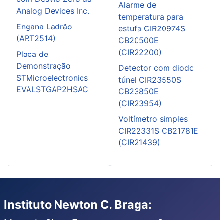
Alarme de
Analog Devices Inc.
temperatura para
Engana Ladrão
estufa CIR20974S
(ART2514)
CB20500E
(CIR22200)
Placa de
Demonstração
Detector com diodo
STMicroelectronics
túnel CIR23550S
EVALSTGAP2HSAC
CB23850E
(CIR23954)
Voltímetro simples
CIR22331S CB21781E
(CIR21439)
Instituto Newton C. Braga: