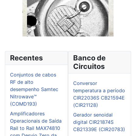
Recentes
Banco de
Circuitos
Conjuntos de cabos
RF de alto
Conversor
desempenho Samtec
temperatura a período
Nitrowave™
CIR22036S CB21594E
(COMD193)
(CIR21128)
Amplificadores
Gerador senoidal
Operacionais de Saída
digital CIR21874S
Rail to Rail MAX74810
CB21339E (CIR20783)
com Desvio Zero da