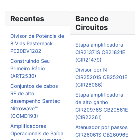
Recentes
Banco de
Circuitos
Divisor de Potência de
8 Vias Pasternack
Etapa amplificadora
PE20DV1282
CIR21371S CB21821E
(CIR21479)
Construindo Seu
Primeiro Rádio
Divisor por N
(ART2530)
CIR25201S CB25201E
(CIR26086)
Conjuntos de cabos
RF de alto
Etapa amplificadora
desempenho Samtec
de alto ganho
Nitrowave™
CIR20976S CB20561E
(COMD193)
(CIR22261)
Amplificadores
Atenuador por passos
Operacionais de Saída
CIR26061S CB26096E