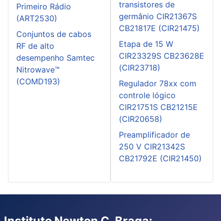
transistores de
Primeiro Rádio
germânio CIR21367S
(ART2530)
CB21817E (CIR21475)
Conjuntos de cabos
Etapa de 15 W
RF de alto
CIR23329S CB23628E
desempenho Samtec
(CIR23718)
Nitrowave™
(COMD193)
Regulador 78xx com
controle lógico
CIR21751S CB21215E
(CIR20658)
Preamplificador de
250 V CIR21342S
CB21792E (CIR21450)
Instituto Newton C. Braga: