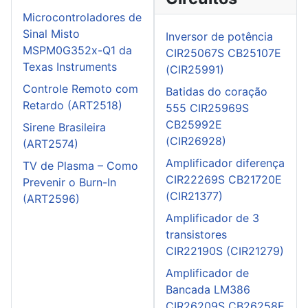
Microcontroladores de
Sinal Misto
Inversor de potência
MSPM0G352x-Q1 da
CIR25067S CB25107E
Texas Instruments
(CIR25991)
Controle Remoto com
Batidas do coração
Retardo (ART2518)
555 CIR25969S
CB25992E
Sirene Brasileira
(CIR26928)
(ART2574)
Amplificador diferença
TV de Plasma – Como
CIR22269S CB21720E
Prevenir o Burn-In
(CIR21377)
(ART2596)
Amplificador de 3
transistores
CIR22190S (CIR21279)
Amplificador de
Bancada LM386
CIR26209S CB26258E