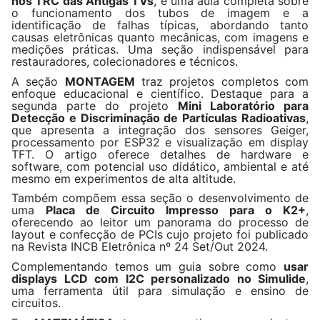
nos TRC das Antigas TVs
, é uma aula completa sobre
o funcionamento dos tubos de imagem e a
identificação de falhas típicas, abordando tanto
causas eletrônicas quanto mecânicas, com imagens e
medições práticas. Uma seção indispensável para
restauradores, colecionadores e técnicos.
A seção
MONTAGEM
traz projetos completos com
enfoque educacional e científico. Destaque para a
segunda parte do projeto
Mini Laboratório para
Detecção e Discriminação de Partículas Radioativas
,
que apresenta a integração dos sensores Geiger,
processamento por ESP32 e visualização em display
TFT. O artigo oferece detalhes de hardware e
software, com potencial uso didático, ambiental e até
mesmo em experimentos de alta altitude.
Também compõem essa seção o desenvolvimento de
uma
Placa de Circuito Impresso para o K2+
,
oferecendo ao leitor um panorama do processo de
layout e confecção de PCIs cujo projeto foi publicado
na Revista INCB Eletrônica nº 24 Set/Out 2024.
Complementando temos um guia sobre como
usar
displays LCD com I2C personalizado no Simulide
,
uma ferramenta útil para simulação e ensino de
circuitos.