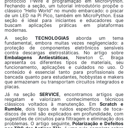
protocolo 1-Wire e programação em MicroPython.
Fechando a seção, um tutorial introdutório propõe o
clássico "Hello World" no mundo embarcado: o piscar
de um LED na Pi Pico, também em MicroPython. Essa
seção é ideal para iniciantes e educadores que
buscam aplicações práticas em plataformas
modernas.
A seção
TECNOLOGIAS
aborda um tema
fundamental, embora muitas vezes negligenciado: a
proteção de componentes eletrônicos sensíveis
contra descargas eletrostáticas. No artigo sobre
Embalagens Antiestáticas
, Newton C. Braga
apresenta os diferentes tipos de materiais, seu
funcionamento, aplicações e cuidados no uso. O
conteúdo é essencial tanto para profissionais de
bancada quanto para estudantes, hobbystas e makers
que armazenam ou transportam circuitos integrados e
placas.
Já na seção
SERVICE
, encontramos artigos que
resgatam e valorizam conhecimentos técnicos
clássicos voltados à manutenção. Em
Scratch e
Rumble
, dois tipos de ruídos específicos de toca-
discos de vinil são explicados em profundidade, com
sugestões de circuitos para filtragem e eliminação dos
problemas. O artigo seguinte,
Polarização e Defeitos