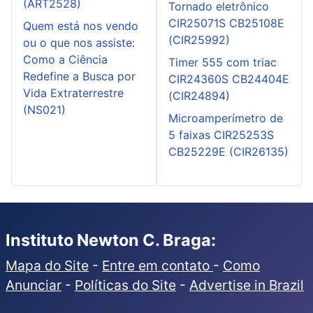
(ART2528)
Tornado eletrônico
CIR25071S CB25108E
Quem está nos vendo
(CIR25992)
ou o que nos assiste:
Como a Ciência
Timer 555 com triac
Redefine a Busca por
CIR24360S CB24404E
Vida Extraterrestre
(CIR24894)
(NS021)
Microamperímetro de
5 faixas CIR25253S
CB25229E (CIR26135)
Instituto Newton C. Braga:
Mapa do Site
-
Entre em contato
-
Como
Anunciar
-
Políticas do Site
-
Advertise in Brazil